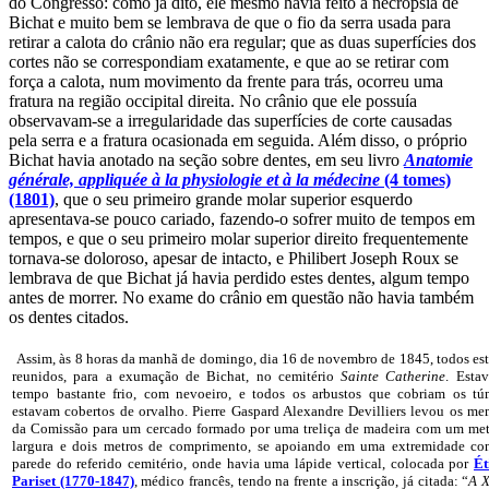
do Congresso: como já dito, ele mesmo havia feito a necropsia de
Bichat e muito bem se lembrava de que o fio da serra usada para
retirar a calota do crânio não era regular; que as duas superfícies dos
cortes não se correspondiam exatamente, e que ao se retirar com
força a calota, num movimento da frente para trás, ocorreu uma
fratura na região occipital direita. No crânio que ele possuía
observavam-se a irregularidade das superfícies de corte causadas
pela serra e a fratura ocasionada em seguida. Além disso, o próprio
Bichat havia anotado na seção sobre dentes, em seu livro
Anatomie
générale, appliquée à la physiologie et à la médecine
(4 tomes)
(1801)
, que o seu primeiro grande molar superior esquerdo
apresentava-se pouco cariado, fazendo-o sofrer muito de tempos em
tempos, e que o seu primeiro molar superior direito frequentemente
tornava-se doloroso, apesar de intacto, e Philibert Joseph Roux se
lembrava de que Bichat já havia perdido estes dentes, algum tempo
antes de morrer. No exame do crânio em questão não havia também
os dentes citados.
Assim, às 8 horas da manhã de domingo, dia 16 de novembro de 1845, todos e
reunidos, para a exumação de Bichat, no cemitério
Sainte Catherine
. Esta
tempo bastante frio, com nevoeiro, e todos os arbustos que cobriam os tú
estavam cobertos de orvalho. Pierre Gaspard Alexandre Devilliers levou os m
da Comissão para um cercado formado por uma treliça de madeira com um met
largura e dois metros de comprimento, se apoiando em uma extremidade con
parede do referido cemitério, onde havia uma lápide vertical, colocada por
Ét
Pariset (1770-1847)
, médico francês, tendo na frente a inscrição, já citada: “
A X