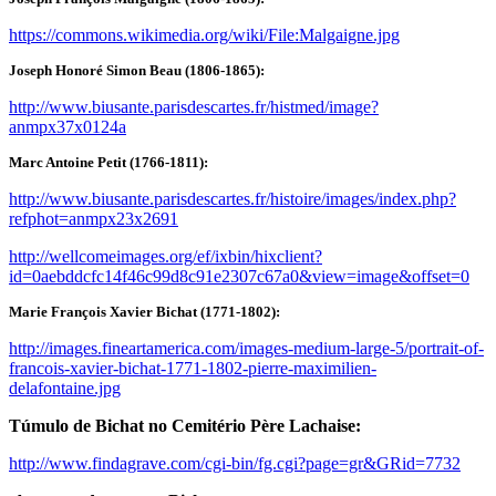
https://commons.wikimedia.org/wiki/File:Malgaigne.jpg
Joseph Honoré Simon Beau (1806-1865):
http://www.biusante.parisdescartes.fr/histmed/image?
anmpx37x0124a
Marc Antoine Petit (1766-1811):
http://www.biusante.parisdescartes.fr/histoire/images/index.php?
refphot=anmpx23x2691
http://wellcomeimages.org/ef/ixbin/hixclient?
id=0aebddcfc14f46c99d8c91e2307c67a0&view=image&offset=0
Marie François Xavier Bichat (1771-1802):
http://images.fineartamerica.com/images-medium-large-5/portrait-of-
francois-xavier-bichat-1771-1802-pierre-maximilien-
delafontaine.jpg
Túmulo de Bichat no Cemitério Père Lachaise:
http://www.findagrave.com/cgi-bin/fg.cgi?page=gr&GRid=7732