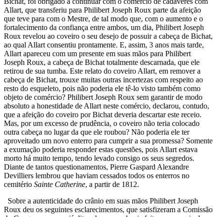
Bichat, foi obrigado a continuar com o comércio de cadáveres com
Allart, que transferiu para Philibert Joseph Roux parte da afeição
que teve para com o Mestre, de tal modo que, com o aumento e o
fortalecimento da confiança entre ambos, um dia, Philibert Joseph
Roux revelou ao coveiro o seu desejo de possuir a cabeça de Bichat,
ao qual Allart consentiu prontamente. E, assim, 3 anos mais tarde,
Allart apareceu com um presente em suas mãos para Philibert
Joseph Roux, a cabeça de Bichat totalmente descarnada, que ele
retirou de sua tumba. Este relato do coveiro Allart, em remover a
cabeça de Bichat, trouxe muitas outras incertezas com respeito ao
resto do esqueleto, pois não poderia ele tê-lo visto também como
objeto de comércio? Philibert Joseph Roux sem garantir de modo
absoluto a honestidade de Allart neste comércio, declarou, contudo,
que a afeição do coveiro por Bichat deveria descartar este receio.
Mas, por um excesso de prudência, o coveiro não teria colocado
outra cabeça no lugar da que ele roubou? Não poderia ele ter
aproveitado um novo enterro para cumprir a sua promessa? Somente
a exumação poderia responder estas questões, pois Allart estava
morto há muito tempo, tendo levado consigo os seus segredos.
Diante de tantos questionamentos, Pierre Gaspard Alexandre
Devilliers lembrou que haviam cessados todos os enterros no
cemitério
Sainte Catherine
, a partir de 1812.
Sobre a autenticidade do crânio em suas mãos Philibert Joseph
Roux deu os seguintes esclarecimentos, que satisfizeram a Comissão