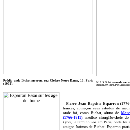
Prédio onde Bichat morreu, rua
Cloître Notre Dame, 18, Paris
M. F. X Bichat morrendo em comp
(1902).
Roux (1780-1854). Por Louis Her
Pierre Jean Baptiste Esparron (1776
francês, começou seus estudos de med
onde foi, como Bichat, aluno de
Marc
(1766-1811)
, médico cirurgião-chefe d
Lyon
, e terminou-os em Paris, onde foi
amigos íntimos de Bichat. Esparron prat