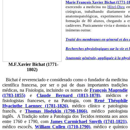
Marie François Xavier Bichat (1771-1
exercendo a medicina no
Hôtel-Dieu
em 
cirúrgicas, trabalhando diariamente 
anatomopatológicas, experimentos labor
formação de 80 alunos, chegando a e
cadáveres. Praticamente vivia e dormia na
inúmeras outras:
Traité des membranes en géneral et des 
Recherches physiologiques sur la vie et 
Anatomie générale, appliquée à la physi
M.F.Xavier Bichat (1771-
1802)
Bichat é reverenciado e considerado como o fundador da medicina
científica francesa, por ser o pai de duas importantes tradições
médicas, na Fisiologia, incluindo os nomes de
François Magendie
(1783-1855)
e
Claude Bernard (1813-1878)
, médicos e
fisiologistas franceses, e na Patologia, com
René Théophile
Hyacinthe Laennec (1781-1826)
, médico clínico e patologista
francês, e
Thomas Hodgkin (1798-1866)
, médico patologista
inglês. A Tradição sobre a Patologia dos Tecidos remonta aos anos
entre 1760 e 1790, com
James Carmichael Smyth (1741-1821)
,
médico escocês,
William Cullen (1710-1790)
, médico e químico