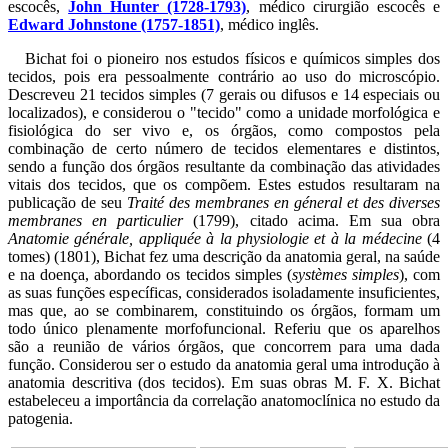
escocês,
John Hunter (1728-1793)
, médico cirurgião escocês e
Edward Johnstone (1757-1851)
, médico inglês.
Bichat foi o pioneiro nos estudos físicos e químicos simples dos
tecidos, pois era pessoalmente contrário ao uso do microscópio.
Descreveu 21 tecidos simples (7 gerais ou difusos e 14 especiais ou
localizados), e considerou o "tecido" como a unidade morfológica e
fisiológica do ser vivo e, os órgãos, como compostos pela
combinação de certo número de tecidos elementares e distintos,
sendo a função dos órgãos resultante da combinação das atividades
vitais dos tecidos, que os compõem. Estes estudos resultaram na
publicação de seu
Traité des membranes en géneral et des diverses
membranes en particulier
(1799), citado acima. Em sua obra
Anatomie générale, appliquée à la physiologie et à la médecine
(4
tomes) (1801), Bichat fez uma descrição da anatomia geral, na saúde
e na doença, abordando os tecidos simples (
systèmes simples
), com
as suas funções específicas, considerados isoladamente insuficientes,
mas que, ao se combinarem, constituindo os órgãos, formam um
todo único plenamente morfofuncional. Referiu que os aparelhos
são a reunião de vários órgãos, que concorrem para uma dada
função. Considerou ser o estudo da anatomia geral uma introdução à
anatomia descritiva (dos tecidos). Em suas obras M. F. X. Bichat
estabeleceu a importância da correlação anatomoclínica no estudo da
patogenia.