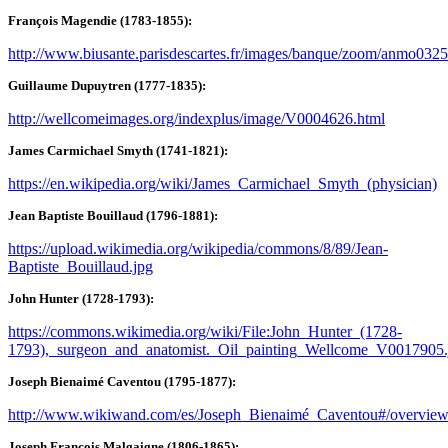
François Magendie (1783-1855):
http://www.biusante.parisdescartes.fr/images/banque/zoom/anmo0325
Guillaume Dupuytren (1777-1835):
http://wellcomeimages.org/indexplus/image/V0004626.html
James Carmichael Smyth (1741-1821):
https://en.wikipedia.org/wiki/James_Carmichael_Smyth_(physician)
Jean Baptiste Bouillaud (1796-1881):
https://upload.wikimedia.org/wikipedia/commons/8/89/Jean-
Baptiste_Bouillaud.jpg
John Hunter (1728-1793):
https://commons.wikimedia.org/wiki/File:John_Hunter_(1728-
1793),_surgeon_and_anatomist._Oil_painting_Wellcome_V0017905.
Joseph Bienaimé Caventou (1795-1877):
http://www.wikiwand.com/es/Joseph_Bienaimé_Caventou#/overvie
Joseph François Malgaigne (1806-1865):