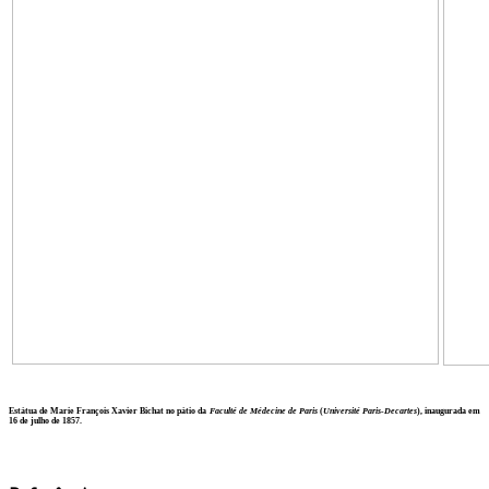
Estátua de Marie François Xavier Bichat no pátio da
Faculté de Médecine de Paris
(
Université Paris-Decartes
), inaugurada em
16 de julho de 1857.