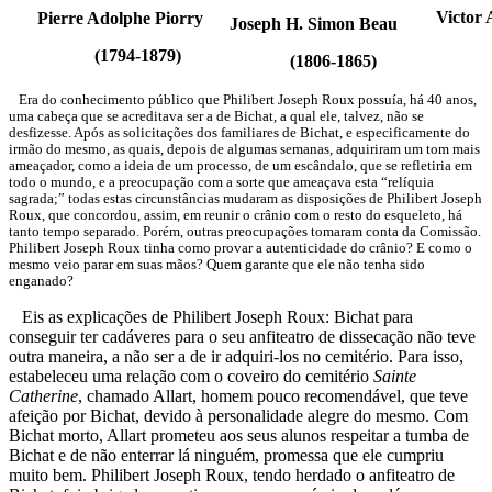
Victor A.
Pierre Adolphe Piorry
Joseph H. Simon Beau
(18
(1794-1879)
(1806-1865)
Era do conhecimento público que Philibert Joseph Roux possuía, há 40 anos,
uma cabeça que se acreditava ser a de Bichat, a qual ele, talvez, não se
desfizesse. Após as solicitações dos familiares de Bichat, e especificamente do
irmão do mesmo, as quais, depois de algumas semanas, adquiriram um tom mais
ameaçador, como a ideia de um processo, de um escândalo, que se refletiria em
todo o mundo, e a preocupação com a sorte que ameaçava esta “relíquia
sagrada;” todas estas circunstâncias mudaram as disposições de Philibert Joseph
Roux, que concordou, assim, em reunir o crânio com o resto do esqueleto, há
tanto tempo separado. Porém, outras preocupações tomaram conta da Comissão.
Philibert Joseph Roux tinha como provar a autenticidade do crânio? E como o
mesmo veio parar em suas mãos? Quem garante que ele não tenha sido
enganado?
Eis as explicações de Philibert Joseph Roux: Bichat para
conseguir ter cadáveres para o seu anfiteatro de dissecação não teve
outra maneira, a não ser a de ir adquiri-los no cemitério. Para isso,
estabeleceu uma relação com o coveiro do cemitério
Sainte
Catherine
, chamado Allart, homem pouco recomendável, que teve
afeição por Bichat, devido à personalidade alegre do mesmo. Com
Bichat morto, Allart prometeu aos seus alunos respeitar a tumba de
Bichat e de não enterrar lá ninguém, promessa que ele cumpriu
muito bem. Philibert Joseph Roux, tendo herdado o anfiteatro de