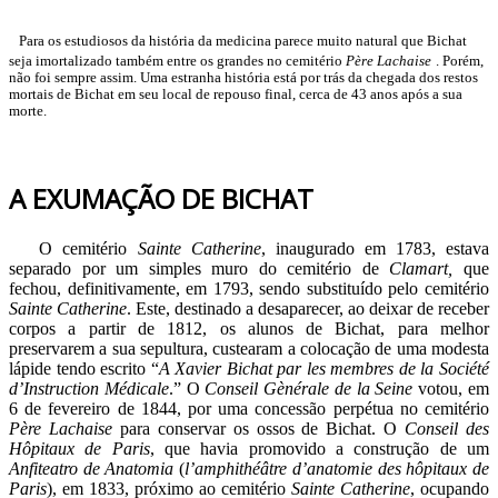
Para os estudiosos da história da medicina parece muito natural que Bichat
seja imortalizado também entre os grandes no cemitério
Père Lachaise
. Porém,
não foi sempre assim. Uma estranha história está por trás da chegada dos restos
mortais de Bichat em seu local de repouso final, cerca de 43 anos após a sua
morte.
A EXUMAÇÃO DE BICHAT
O cemitério
Sainte Catherine
, inaugurado em 1783, estava
separado por um simples muro do cemitério de
Clamart,
que
fechou, definitivamente, em 1793, sendo substituído pelo cemitério
Sainte Catherine
. Este, destinado a desaparecer, ao deixar de receber
corpos a partir de 1812, os alunos de Bichat, para melhor
preservarem a sua sepultura, custearam a colocação de uma modesta
lápide tendo escrito “
A Xavier Bichat par les membres de la Société
d’Instruction Médicale
.” O
Conseil Gènérale de la Seine
votou, em
6 de fevereiro de 1844, por uma concessão perpétua no cemitério
Père Lachaise
para conservar os ossos de Bichat. O
Conseil des
Hôpitaux de Paris
, que havia promovido a construção de um
Anfiteatro de Anatomia
(
l’amphithéâtre d’anatomie des hôpitaux de
Paris
), em 1833, próximo ao cemitério
Sainte Catherine
, ocupando