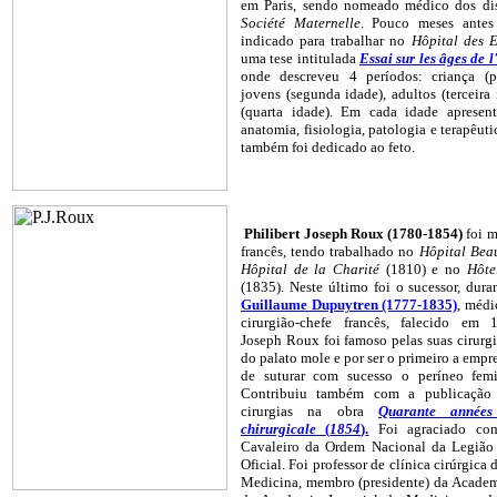
em Paris, sendo nomeado médico dos dis
Société Maternelle
. Pouco meses antes
indicado para trabalhar no
Hôpital des E
uma tese intitulada
Essai sur les âges de
onde descreveu 4 períodos: criança (pr
jovens (segunda idade), adultos (terceira
(quarta idade). Em cada idade apresen
anatomia, fisiologia, patologia e terapêut
também foi dedicado ao feto.
Philibert Joseph Roux (1780-1854)
foi 
francês, tendo trabalhado no
Hôpital Bea
Hôpital de la Charité
(1810) e no
Hôte
(1835). Neste último foi o sucessor, dura
Guillaume Dupuytren (1777-1835)
, médi
cirurgião-chefe francês, falecido em 1
Joseph Roux foi famoso pelas suas cirurgi
do palato mole e por ser o primeiro a emp
de suturar com sucesso o períneo femi
Contribuiu também com a publicação 
cirurgias na obra
Quarante années
chirurgicale
(
1854
)
.
Foi agraciado co
Cavaleiro da Ordem Nacional da Legião
Oficial. Foi professor de clínica cirúrgica
Medicina, membro (presidente) da Academ