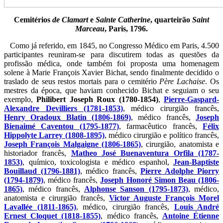
Cemitérios
de Clamart
e
Sainte Catherine
, quarteirão
Saint
Marceau
, Paris, 1796.
Como já referido, em 1845, no Congresso Médico em Paris, 4.500
participantes reuniram-se para discutirem todas as questões da
profissão médica, onde também foi proposta uma homenagem
solene à Marie François Xavier Bichat, sendo finalmente decidido o
traslado de seus restos mortais para o cemitério
Père Lachaise
. Os
mestres da época, que haviam conhecido Bichat e seguiam o seu
exemplo,
Philibert Joseph Roux (1780-1854)
,
Pierre-Gaspard-
Alexandre Devilliers (1781-1853)
, médico cirurgião francês,
Henry Oradoux Blatin (1806-1869)
, médico francês,
Joseph
Bienaimé Caventou (1795-1877)
, farmacêutico francês,
Félix
Hippolyte Larrey (1808-1895)
, médico cirurgião e político francês,
Joseph François Malgaigne (1806-1865)
, cirurgião, anatomista e
historiador francês,
Matheo José Buenaventura Orfila (1787-
1853)
, químico, toxicologista e médico espanhol,
Jean-Baptiste
Bouillaud (1796-1881)
, médico francês,
Pierre Adolphe Piorry
(1794-1879)
, médico francês,
Joseph Honoré Simon Beau (1806-
1865)
, médico francês,
Alphonse Sanson (1795-1873)
, médico,
anatomista e cirurgião francês,
Victor Auguste François Morel
Lavallée (1811-1865)
, médico, cirurgião francês,
Louis André
Ernest Cloquet (1818-1855)
, médico francês,
Antoine Étienne