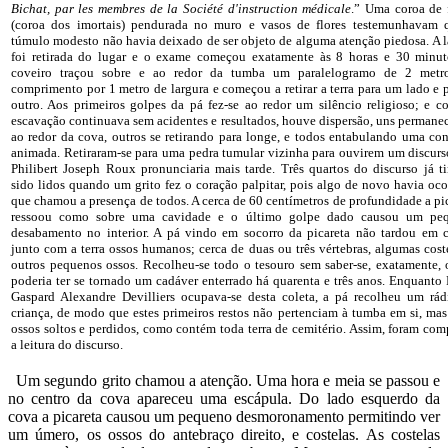
Bichat, par les membres de la Société d'instruction médicale
.” Uma coroa de 
(coroa dos imortais) pendurada no muro e vasos de flores testemunhavam 
túmulo modesto não havia deixado de ser objeto de alguma atenção piedosa. A 
foi retirada do lugar e o exame começou exatamente às 8 horas e 30 minut
coveiro traçou sobre e ao redor da tumba um paralelogramo de 2 metr
comprimento por 1 metro de largura e começou a retirar a terra para um lado e 
outro. Aos primeiros golpes da pá fez-se ao redor um silêncio religioso; e 
escavação continuava sem acidentes e resultados, houve dispersão, uns perman
ao redor da cova, outros se retirando para longe, e todos entabulando uma co
animada. Retiraram-se para uma pedra tumular vizinha para ouvirem um discur
Philibert Joseph Roux pronunciaria mais tarde. Três quartos do discurso já 
sido lidos quando um grito fez o coração palpitar, pois algo de novo havia oco
que chamou a presença de todos. A cerca de 60 centímetros de profundidade a pi
ressoou como sobre uma cavidade e o último golpe dado causou um pe
desabamento no interior. A pá vindo em socorro da picareta não tardou em c
junto com a terra ossos humanos; cerca de duas ou três vértebras, algumas cost
outros pequenos ossos. Recolheu-se todo o tesouro sem saber-se, exatamente,
poderia ter se tornado um cadáver enterrado há quarenta e três anos. Enquanto 
Gaspard Alexandre Devilliers ocupava-se desta coleta, a pá recolheu um rád
criança, de modo que estes primeiros restos não pertenciam à tumba em si, ma
ossos soltos e perdidos, como contém toda terra de cemitério. Assim, foram com
a leitura do discurso.
Um segundo grito chamou a atenção. Uma hora e meia se passou e
no centro da cova apareceu uma escápula. Do lado esquerdo da
cova a picareta causou um pequeno desmoronamento permitindo ver
um úmero, os ossos do antebraço direito, e costelas. As costelas