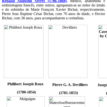
Renaud Augustin Serres (1786-1868)
, médico, anatomista e
embriologista francês, entre outros, agruparam-se ao redor do irmão
e do sobrinho de Marie François Xavier Bichat, respectivamente,
Pierre Jean Baptiste César Bichat, com 70 anos de idade, e Hector
Bichat, com 38 anos, para acompanharem a cerimônia.
Philibert Joseph Roux
Pierre G. A. Devilliers
Josep
(1780-1854)
(1781-1853)
(1795