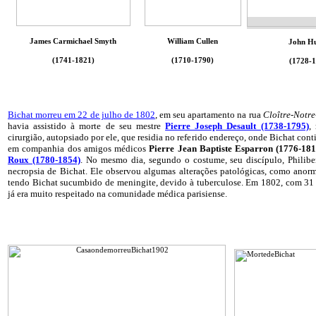
James Carmichael Smyth
William Cullen
John Hu
(1741-1821)
(1710-1790)
(1728-1
Bichat morreu em 22 de julho de 1802
, em seu apartamento na rua
Cloître-Notr
havia assistido à morte de seu mestre
Pierre Joseph Desault (1738-1795)
,
cirurgião, autopsiado por ele, que residia no referido endereço, onde Bichat con
em companhia dos amigos médicos
Pierre Jean Baptiste Esparron (1776-18
Roux (1780-1854)
.
No mesmo dia, segundo o costume, seu discípulo, Philibe
necropsia de Bichat. Ele observou algumas alterações patológicas, como anorm
tendo Bichat sucumbido de meningite, devido à tuberculose. Em 1802, com 31 
já era muito respeitado na comunidade médica parisiense.