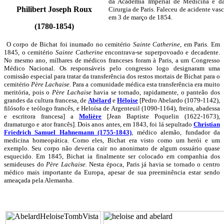
da Academia Imperial de Medicina e d
Philibert Joseph Roux
Cirurgia de Paris. Faleceu de acidente vasc
em 3 de março de 1854.
(1780-1854)
O corpo de Bichat foi inumado no cemitério
Sainte Catherine
, em Paris. Em
1845, o cemitério
Sainte Catherine
encontrava-se superpovoado e decadente.
No mesmo ano, milhares de médicos franceses foram à Paris, a um Congresso
Médico Nacional. Os responsáveis pelo congresso logo designaram uma
comissão especial para tratar da transferência dos restos mortais de Bichat para o
cemitério
Père Lachaise
. Para a comunidade médica esta transferência era muito
meritória, pois o
Père Lachaise
havia se tornado, rapidamente, o panteão dos
grandes da cultura francesa, de
Abélard
e
Héloise
[Pedro Abelardo (1079-1142),
filósofo e teólogo francês, e Heloísa de Argenteuil (1090-1164), freira, abadessa
e escritora francesa] a
Molière
[Jean Baptiste Poquelin (1622-1673),
dramaturgo e ator francês]. Dois anos antes, em 1843, foi lá sepultado
Christian
Friedrich Samuel Hahnemann (1755-1843)
, médico alemão, fundador da
medicina homeopática. Como eles, Bichat era visto como um herói e um
exemplo. Seu corpo não deveria cair no anonimato de algum ossuário quase
esquecido. Em 1845, Bichat ia finalmente ser colocado em companhia dos
semideuses do
Père Lachaise.
Nesta época, Paris já havia se tornado o centro
médico mais importante da Europa, apesar de sua preeminência estar sendo
ameaçada pela Alemanha.