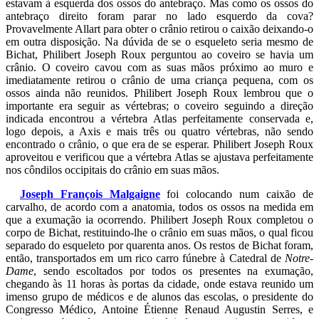
estavam à esquerda dos ossos do antebraço. Mas como os ossos do
antebraço direito foram parar no lado esquerdo da cova?
Provavelmente Allart para obter o crânio retirou o caixão deixando-o
em outra disposição. Na dúvida de se o esqueleto seria mesmo de
Bichat, Philibert Joseph Roux perguntou ao coveiro se havia um
crânio. O coveiro cavou com as suas mãos próximo ao muro e
imediatamente retirou o crânio de uma criança pequena, com os
ossos ainda não reunidos. Philibert Joseph Roux lembrou que o
importante era seguir as vértebras; o coveiro seguindo a direção
indicada encontrou a vértebra Atlas perfeitamente conservada e,
logo depois, a Axis e mais três ou quatro vértebras, não sendo
encontrado o crânio, o que era de se esperar. Philibert Joseph Roux
aproveitou e verificou que a vértebra Atlas se ajustava perfeitamente
nos côndilos occipitais do crânio em suas mãos.
Joseph François Malgaigne
foi colocando num caixão de
carvalho, de acordo com a anatomia, todos os ossos na medida em
que a exumação ia ocorrendo. Philibert Joseph Roux completou o
corpo de Bichat, restituindo-lhe o crânio em suas mãos, o qual ficou
separado do esqueleto por quarenta anos. Os restos de Bichat foram,
então, transportados em um rico carro fúnebre à Catedral de
Notre-
Dame
, sendo escoltados por todos os presentes na exumação,
chegando às 11 horas às portas da cidade, onde estava reunido um
imenso grupo de médicos e de alunos das escolas, o presidente do
Congresso Médico, Antoine Étienne Renaud Augustin Serres, e