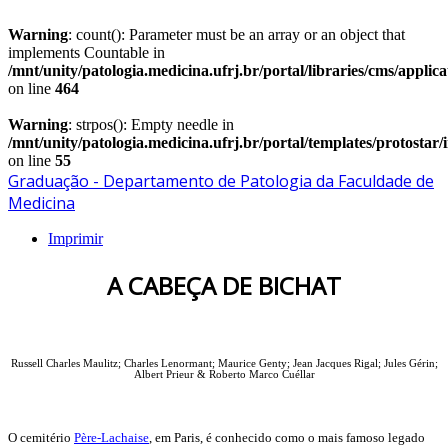
Warning
: count(): Parameter must be an array or an object that
implements Countable in
/mnt/unity/patologia.medicina.ufrj.br/portal/libraries/cms/applic
on line
464
Warning
: strpos(): Empty needle in
/mnt/unity/patologia.medicina.ufrj.br/portal/templates/protostar
on line
55
Graduação - Departamento de Patologia da Faculdade de
Medicina
Imprimir
A CABEÇA DE BICHAT
Russell Charles Maulitz; Charles Lenormant; Maurice Genty; Jean Jacques Rigal;
Jules Gérin;
Albert Prieur & Roberto Marco Cuéllar
O cemitério
Père-Lachaise
, em Paris, é conhecido como o mais famoso legado