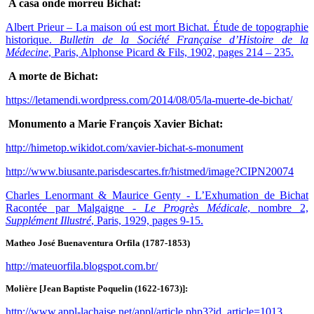
A casa onde morreu Bichat:
Albert Prieur – La maison oú est mort Bichat. Étude de topographie
historique.
Bulletin de la Société Française d’Histoire de la
Médecine
, Paris, Alphonse Picard & Fils, 1902, pages 214 – 235.
A morte de Bichat:
https://letamendi.wordpress.com/2014/08/05/la-muerte-de-bichat/
Monumento a Marie François Xavier Bichat:
http://himetop.wikidot.com/xavier-bichat-s-monument
http://www.biusante.parisdescartes.fr/histmed/image?CIPN20074
Charles Lenormant & Maurice Genty - L’Exhumation de Bichat
Racontée par Malgaigne -
Le Progrès Médicale
, nombre 2,
Supplément Illustré
, Paris, 1929, pages 9-15.
Matheo José Buenaventura Orfila (1787-1853)
http://mateuorfila.blogspot.com.br/
Molière [Jean Baptiste Poquelin (1622-1673)]:
http://www.appl-lachaise.net/appl/article.php3?id_article=1013