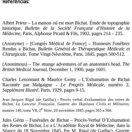
Referências:
Albert Prieur – La maison oú est mort Bichat. Étude de topographie
historique.
Bulletin de la Société Française d’Histoire de la
Médecine
, Paris, Alphonse Picard & Fils, 1902, pages 214 – 235.
(Anonyme) – [Congrès Médical de France] – Honneurs Funèbres
Rendus a Bichat
.
Bulletin Général de Thérapeutique Médicale et
Chirurgicale
, Tome Vingt-Néuvième, Paris, 1845, pages 500-512.
(Anonimous) – The strange adventures of an anatomist's head.
The
British Medical Journal
, December 1, 1900, page 1601.
Charles Lenormant & Maurice Genty - L’Exhumation de Bichat
Racontée par Malgaigne -
Le Progrès Médicale
, numéro 2,
Supplément Illustré
, Paris, 1929, pages 9-15.
Jean Jacques Rigal (de Gaillac) - Procès verbal d'exhumation des restes de
Bichat,
La Lancette Française, Gazette des Hopitaux Civils et Militaires
,
e
numéro 140, tome VII, 2
Série, 20 novembre 1845, pages 565 a 566.
Jules Gérin – Funérailes de Bichat – Procès-Verbal D’Exhumation
des Restes de Bichat, Lu a L’Académie Royal de Médecine, dans la
Séance du 18 Novembre 1845, Par M. Rigal (de Gaillac).
Gazette