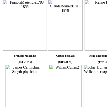
François Magendie
Claude Bernard
René Théophile
(1783-1855)
(1813-1878)
(1781-1