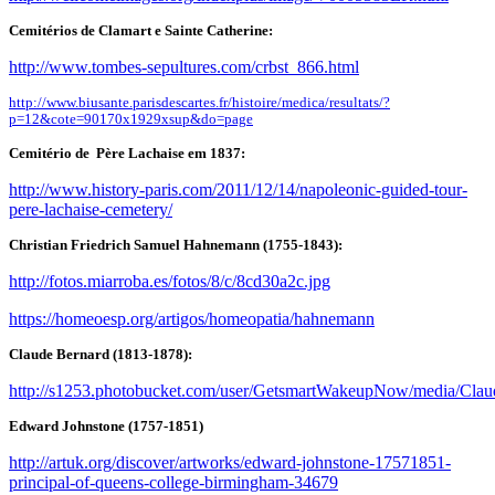
Cemitérios de Clamart e Sainte Catherine:
http://www.tombes-sepultures.com/crbst_866.html
http://www.biusante.parisdescartes.fr/histoire/medica/resultats/?
p=12&cote=90170x1929xsup&do=page
Cemitério de Père Lachaise em 1837:
http://www.history-paris.com/2011/12/14/napoleonic-guided-tour-
pere-lachaise-cemetery/
Christian Friedrich Samuel Hahnemann (1755-1843):
http://fotos.miarroba.es/fotos/8/c/8cd30a2c.jpg
https://homeoesp.org/artigos/homeopatia/hahnemann
Claude Bernard (1813-1878):
http://s1253.photobucket.com/user/GetsmartWakeupNow/media/Clau
Edward Johnstone (1757-1851)
http://artuk.org/discover/artworks/edward-johnstone-17571851-
principal-of-queens-college-birmingham-34679