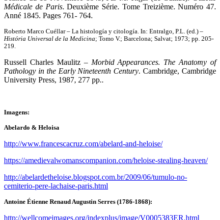
Médicale de Paris
. Deuxième Série. Tome Treizième. Numéro 47.
Anné 1845. Pages 761- 764.
Roberto Marco Cuéllar – La histología y citología. In: Entralgo, P.L. (ed.) –
História Universal de la Medicina
; Tomo V.; Barcelona; Salvat; 1973; pp. 205-
219.
Russell Charles Maulitz –
Morbid Appearances. The Anatomy of
Pathology in the Early Nineteenth Century
. Cambridge, Cambridge
University Press, 1987, 277 pp..
Imagens:
Abelardo & Heloisa
http://www.francescacruz.com/abelard-and-heloise/
https://amedievalwomanscompanion.com/heloise-stealing-heaven/
http://abelardetheloise.blogspot.com.br/2009/06/tumulo-no-
cemiterio-pere-lachaise-paris.html
Antoine Étienne Renaud Augustin Serres (1786-1868):
http://wellcomeimages.org/indexplus/image/V0005383ER.html