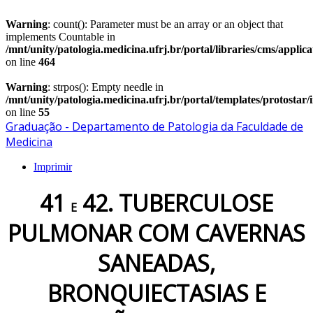
Warning
: count(): Parameter must be an array or an object that
implements Countable in
/mnt/unity/patologia.medicina.ufrj.br/portal/libraries/cms/applic
on line
464
Warning
: strpos(): Empty needle in
/mnt/unity/patologia.medicina.ufrj.br/portal/templates/protostar
on line
55
Graduação - Departamento de Patologia da Faculdade de
Medicina
Imprimir
41
42. TUBERCULOSE
E
PULMONAR COM CAVERNAS
SANEADAS,
BRONQUIECTASIAS E