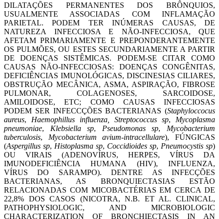
DILATAÇÕES PERMANENTES DOS BRÔNQUIOS,
USUALMENTE ASSOCIADAS COM INFLAMAÇÃO
PARIETAL. PODEM TER INÚMERAS CAUSAS, DE
NATUREZA INFECCIOSA E NÃO-INFECCIOSA, QUE
AFETAM PRIMARIAMENTE E PREPONDERANTEMENTE
OS PULMÕES, OU ESTES SECUNDARIAMENTE A PARTIR
DE DOENÇAS SISTÊMICAS. PODEM-SE CITAR COMO
CAUSAS NÃO-INFECCIOSAS: DOENÇAS CONGÊNITAS,
DEFICIÊNCIAS IMUNOLÓGICAS, DISCINESIAS CILIARES,
OBSTRUÇÃO MECÂNICA, ASMA, ASPIRAÇÃO, FIBROSE
PULMONAR, COLAGENOSES, SARCOIDOSE,
AMILOIDOSE, ETC; COMO CAUSAS INFECCIOSAS
PODEM SER INFECCÇÕES BACTERIANAS (
Staphyloccocus
aureus
,
Haemophillus influenza, Streptococcus sp
,
Mycoplasma
pneumoniae
,
Klebsiella sp
,
Pseudomonas sp
,
Mycobacterium
tuberculosis
,
Mycobacterium avium-intracellulare
), FÚNGICAS
(
Aspergillus sp
,
Histoplasma sp
,
Coccidioides sp
,
Pneumocystis sp
)
OU VIRAIS (ADENOVÍRUS, HERPES, VÍRUS DA
IMUNODEFICIÊNCIA HUMANA (HIV), INFLUENZA,
VÍRUS DO SARAMPO). DENTRE AS INFECÇÕES
BACTERIANAS, AS BRONQUIECTASIAS ESTÃO
RELACIONADAS COM MICOBACTÉRIAS EM CERCA DE
22,8% DOS CASOS (NICOTRA, N.B. ET AL. CLINICAL,
PATHOPHYSIOLOGIC, AND MICROBIOLOGIC
CHARACTERIZATION OF BRONCHIECTASIS IN AN