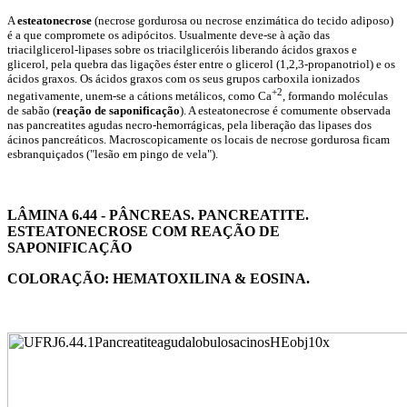
A
esteatonecrose
(necrose gordurosa ou necrose enzimática do tecido adiposo)
é a que compromete os adipócitos. Usualmente deve-se à ação das
triacilglicerol-lipases sobre os triacilgliceróis liberando ácidos graxos e
glicerol, pela quebra das ligações éster entre o glicerol (1,2,3-propanotriol) e os
ácidos graxos. Os ácidos graxos com os seus grupos carboxila ionizados
+
2
negativamente, unem-se a cátions metálicos, como Ca
, formando moléculas
de sabão (
reação de saponificação
). A esteatonecrose é comumente observada
nas pancreatites agudas necro-hemorrágicas, pela liberação das lipases dos
ácinos pancreáticos. Macroscopicamente os locais de necrose gordurosa ficam
esbranquiçados ("lesão em pingo de vela").
LÂMINA 6.44 - PÂNCREAS. PANCREATITE.
ESTEATONECROSE COM REAÇÃO DE
SAPONIFICAÇÃO
COLORAÇÃO: HEMATOXILINA & EOSINA.