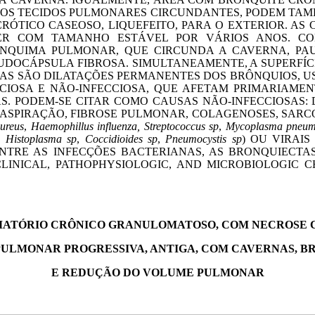
 OS TECIDOS PULMONARES CIRCUNDANTES, PODEM TAM
CRÓTICO CASEOSO, LIQUEFEITO, PARA O EXTERIOR. A
R COM TAMANHO ESTÁVEL POR VÁRIOS ANOS. COM
QUIMA PULMONAR, QUE CIRCUNDA A CAVERNA, PAUL
EUDOCÁPSULA FIBROSA. SIMULTANEAMENTE, A SUPERFÍC
SIAS SÃO DILATAÇÕES PERMANENTES DOS BRÔNQUIOS, 
CIOSA E NÃO-INFECCIOSA, QUE AFETAM PRIMARIAME
S. PODEM-SE CITAR COMO CAUSAS NÃO-INFECCIOSAS: 
 ASPIRAÇÃO, FIBROSE PULMONAR, COLAGENOSES, SARC
ureus
,
Haemophillus influenza, Streptococcus sp
,
Mycoplasma pneum
,
Histoplasma sp
,
Coccidioides sp
,
Pneumocystis sp
) OU VIRAIS
DENTRE AS INFECÇÕES BACTERIANAS, AS BRONQUIECT
 CLINICAL, PATHOPHYSIOLOGIC, AND MICROBIOLOGIC
MATÓRIO CRÔNICO GRANULOMATOSO, COM NECROSE 
ULMONAR PROGRESSIVA, ANTIGA, COM CAVERNAS, B
E REDUÇÃO DO VOLUME PULMONAR