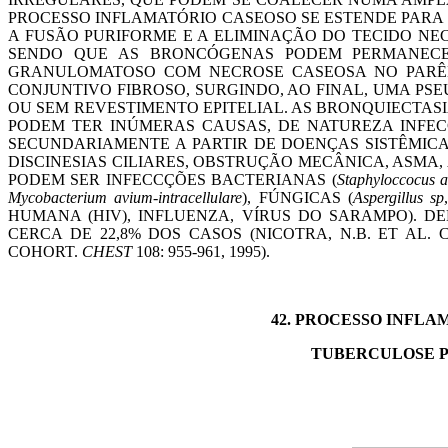
PROCESSO INFLAMATÓRIO CASEOSO SE ESTENDE PARA
A FUSÃO PURIFORME E A ELIMINAÇÃO DO TECIDO NE
SENDO QUE AS BRONCÓGENAS PODEM PERMANECE
GRANULOMATOSO COM NECROSE CASEOSA NO PARÊN
CONJUNTIVO FIBROSO, SURGINDO, AO FINAL, UMA PS
OU SEM REVESTIMENTO EPITELIAL. AS BRONQUIECTA
PODEM TER INÚMERAS CAUSAS, DE NATUREZA INFEC
SECUNDARIAMENTE A PARTIR DE DOENÇAS SISTÊMICA
DISCINESIAS CILIARES, OBSTRUÇÃO MECÂNICA, ASMA,
PODEM SER INFECCÇÕES BACTERIANAS (
Staphyloccocus a
Mycobacterium avium-intracellulare
), FÚNGICAS (
Aspergillus sp
HUMANA (HIV), INFLUENZA, VÍRUS DO SARAMPO). 
CERCA DE 22,8% DOS CASOS (NICOTRA, N.B. ET AL.
COHORT.
CHEST
108: 955-961, 1995).
42.
PROCESSO INFLA
TUBERCULOSE P