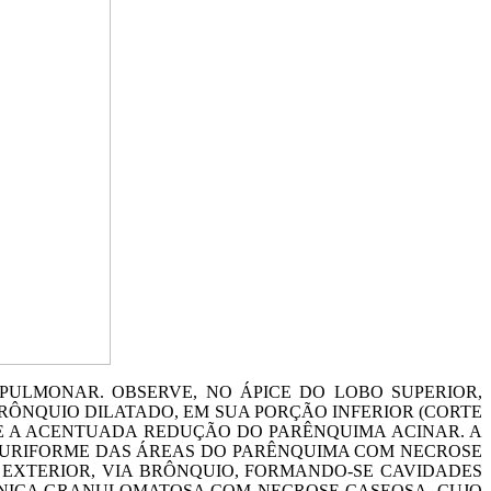
PULMONAR. OBSERVE, NO ÁPICE DO LOBO SUPERIOR,
ÔNQUIO DILATADO, EM SUA PORÇÃO INFERIOR (CORTE
) E A ACENTUADA REDUÇÃO DO PARÊNQUIMA ACINAR. A
 PURIFORME DAS ÁREAS DO PARÊNQUIMA COM NECROSE
 EXTERIOR, VIA BRÔNQUIO, FORMANDO-SE CAVIDADES
ÔNICA GRANULOMATOSA COM NECROSE CASEOSA, CUJO