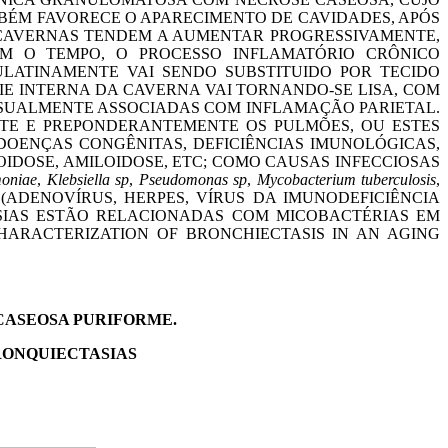
BÉM FAVORECE O APARECIMENTO DE CAVIDADES, APÓS
S CAVERNAS TENDEM A AUMENTAR PROGRESSIVAMENTE,
 O TEMPO, O PROCESSO INFLAMATÓRIO CRÔNICO
ATINAMENTE VAI SENDO SUBSTITUIDO POR TECIDO
IE INTERNA DA CAVERNA VAI TORNANDO-SE LISA, COM
USUALMENTE ASSOCIADAS COM INFLAMAÇÃO PARIETAL.
NTE E PREPONDERANTEMENTE OS PULMÕES, OU ESTES
DOENÇAS CONGÊNITAS, DEFICIÊNCIAS IMUNOLÓGICAS,
OIDOSE, AMILOIDOSE, ETC; COMO CAUSAS INFECCIOSAS
oniae
,
Klebsiella sp
,
Pseudomonas sp
,
Mycobacterium tuberculosis
,
 (ADENOVÍRUS, HERPES, VÍRUS DA IMUNODEFICIÊNCIA
ASIAS ESTÃO RELACIONADAS COM MICOBACTÉRIAS EM
 CHARACTERIZATION OF BRONCHIECTASIS IN AN AGING
CASEOSA PURIFORME.
RONQUIECTASIAS