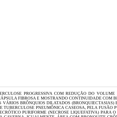
TUBERCULOSE PROGRESSIVA COM REDUÇÃO DO VOLUME 
ÁPSULA FIBROSA E MOSTRANDO CONTINUIDADE COM BR
OS VÁRIOS BRÔNQUIOS DILATADOS (BRONQUIECTASIAS
DE TUBERCULOSE PNEUMÔNICA CASEOSA, PELA FUSÃO
CRÓTICO PURIFORME (NECROSE LIQUEFATIVA) PARA O
A CAVERNA. IGUALMENTE, ÁREA COM BRONQUITE CR